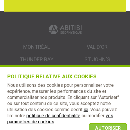
MONTRÉAL
VAL D'OR
THUNDER BAY
ST JOHN'S
SUIVEZ-NOUS
POLITIQUE RELATIVE AUX COOKIES
Nous utilisons des cookies pour personnaliser votre
expérience, mesurer les performances du site et
commercialiser nos produits. En cliquant sur "Autoriser"
ou sur tout contenu de ce site, vous acceptez notre
utilisation des cookies comme décrit
ici
. Vous pouvez
© Abitibi Géophysique 2026
Tous droits réservés
lire notre
politique de confidentialité
ou modifier
vos
paramètres de cookies
.
Politique de confidentialité
AUTORISER